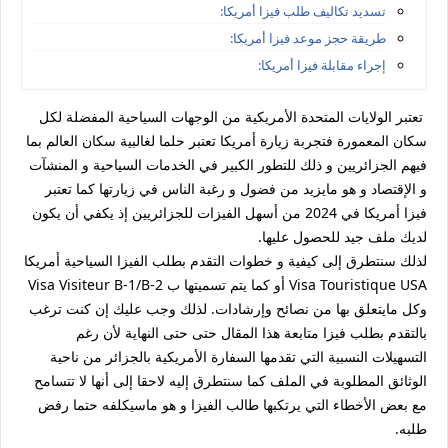
تسديد تكاليف طلب فيزا أمريكا:
طريقة حجز موعد فيزا أمريكا:
إجراء مقابلة فيزا أمريكا:
تعتبر الولايات المتحدة الأمريكية من الوجهات السياحية المفضلة لكل
سكان المعمورة فتجربة زيارة أمريكا تعتبر حلما لغالبية سكان العالم بما
فيهم الجزائريين و ذلك للتطور الكبير في الخدمات السياحية و المنشآت
و الإقتصاد و هو مايزيد من فضول و رغبة الناس في زيارتها كما تعتبر
فيزا أمريكا في 2024 من أسهل الفيزات للجزائريين إذ يكفي أن يكون
لديك ملف جيد للحصول عليها.
لذلك سنتطرق إلى كيفية و خطوات التقدم بطلب الفيزا السياحية أمريكا
Visa Touristique USA أو كما يتم تسميتها ب Visa Visiteur B-1/B-2
وكل مايتعلق بها من نصائح وإرشادات. لذلك وجب عليك إن كنت ترغب
بالتقدم بطلب فيزا متابعة هذا المقال حتى حتى النهاية لأن رغم
التسهيلات النسبية التي تقدمها السفارة الأمريكية بالجزائر من ناحية
الوثائق المطلوبة في الملف كما سنتطرق إليه لاحقا إلى أنها لا تتسامح
مع بعض الأخطاء التي يرتكبها طالب الفيزا و هو ماسيكلفه حتما رفض
طلبه.