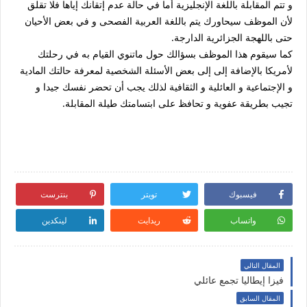
و تتم المقابلة باللغة الإنجليزية أما في حالة عدم إتقانك إياها فلا تقلق
لأن الموظف سيحاورك يتم باللغة العربية الفصحى و في بعض الأحيان
حتى باللهجة الجزائرية الدارجة.
كما سيقوم هذا الموظف بسؤالك حول ماتنوي القيام به في رحلتك
لأمريكا بالإضافة إلى إلى بعض الأسئلة الشخصية لمعرفة حالتك المادية
و الإجتماعية و العائلية و الثقافية لذلك يجب أن تحضر نفسك جيدا و
تجيب بطريقة عفوية و تحافظ على ابتسامتك طيلة المقابلة.
فيسبوك
تويتر
بنترست
واتساب
ريدايت
لينكدين
المقال التالي
فيزا إيطاليا تجمع عائلي
المقال السابق