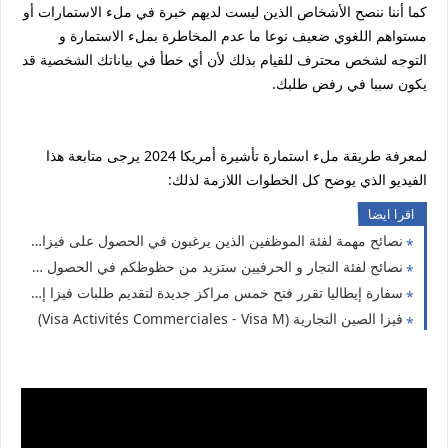
كما أننا ننصح الأشخاص الذين ليست لديهم خبرة في ملء الاستمارات أو
مستواهم اللغوي ضعيف نوعا ما عدم المخاطرة بملء الاستمارة و
التوجه لشخص محترف للقيام بذلك لأن أي خطأ في بياناتك الشخصية قد
يكون سببا في رفض طلبك.
لمعرفة طريقة ملء استمارة تأشيرة أمريكا 2024 يرجى متابعة هذا
الفيديو الذي يوضح كل الخطوات اللازمة لذلك:
اقرا ايضا
نصائح مهمة لفئة الموظفين الذين يرغبون في الحصول على فيزا شنغن
نصائح لفئة التجار و الحرفيين ستزيد من حظوظكم في الحصول على فيزا شنغن
سفارة إيطاليا تقرر فتح خمس مراكز جديدة لتقديم طلبات فيزا إيطاليا
فيزا الصين التجارية (Visa Activités Commerciales - Visa M)