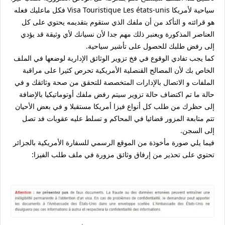
سياحية لأمريكا Visa Touristique Les états-unis فكل ماعليك فعله
هو قرائته و التأكد من أن ملفك الذي ستقوم بتقديمه يحتوي على كل
العناصر المذكورة ويعنبر ذلك مهم جدا لأن نسيانك لأي وثيقة قد يؤدي
إلى رفض طلبك للحصول على تأشير سياحية.
كما يجب تفادي الوقوع في فخ تزوير الوثائق الإدارية لوضعها في الملف
الخاص بك لأن المصالح القنصلية الأمريكية تحرص كثيرا على مراقبة
الملفات و الاتصال بالإدارات المتخصصة للتحقق من صحة وثائقك و في
حالة ما تم اكتضاف حالة تزوير سيتم رفض ملفك أوتوماتيكيا بالإضافة
إلى حظرك من طلب كل أنواع فيزا أمريكا مستقبلا و في بعض الأحيان
تتم متابعة المزور قضائيا في المحاكم و تسلط عليه عقوبات فد تصل
إلى السجن.
فيما يلي صورة مأخوذة من الموقع الرسمي للسفارة الأمريكية بالجزائر
تحتوي على تحذير من إرفاق وثائق مزورة في ملف طلب الفيزا: